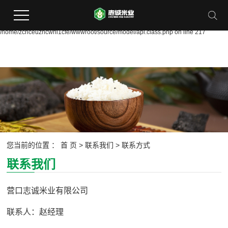
Warning:
file_put_contents(/home/zcriceuzhcwrii1cfe/wwwroot/source/cache/license_cache.
failed to open stream: Permission denied in
/home/zcriceuzhcwrii1cfe/wwwroot/source/model/api.class.php on line 217
您当前的位置 ：
首 页
>
联系我们
>
联系方式
联系我们
营口志诚米业有限公司
联系人：赵经理