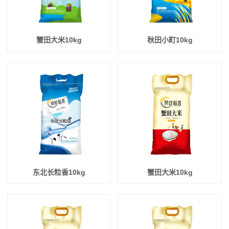
蟹田大米10kg
秋田小町10kg
东北长粒香10kg
蟹田大米10kg