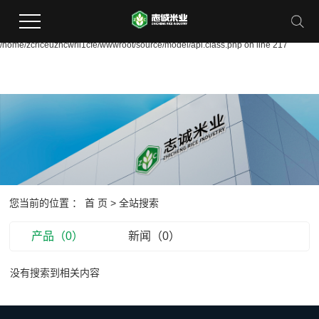
Warning:
file_put_contents(/home/zcriceuzhcwrii1cfe/wwwroot/source/cache/license_cache.
failed to open stream: Permission denied in
/home/zcriceuzhcwrii1cfe/wwwroot/source/model/api.class.php on line 217
您当前的位置 ：
首 页
> 全站搜索
产品（0）
新闻（0）
没有搜索到相关内容