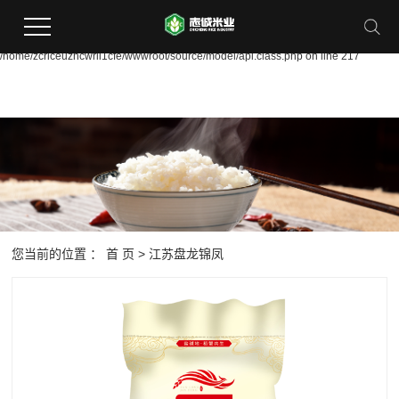
Warning:
file_put_contents(/home/zcriceuzhcwrii1cfe/wwwroot/source/cache/license_cache.
failed to open stream: Permission denied in
/home/zcriceuzhcwrii1cfe/wwwroot/source/model/api.class.php on line 217
您当前的位置 ：
首 页
>
江苏盘龙锦凤